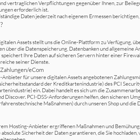
und vertraglichen Verpflichtungen gegenüber Ihnen, zur Beilegu
gen erforderlich ist.
lständige Daten jederzeit nach eigenem Ermessen berichtigen,
?
gitalen Assets stellt uns die Online-Plattform zu Verfügung, üb
nen über die Datenspeicherung, Datenbanken und allgemeine 
speichert Ihre Daten auf sicheren Servern hinter einer Firewal
reiche seiner Dienste.
t Zahlungen/eCom
-Anbieter für unsere digitalen Assets angebotenen Zahlungsmö
icherheitsstandard der Kreditkartenindustrie) des PCI Security
artenindustrie) ein. Dabei handelt es sich um die Zusammenarbe
d Discover. PCI-DSS-Anforderungen helfen, den sicheren Umga
verfahrenstechnische Maßnahmen) durch unseren Shop und die 
erem Hosting-Anbieter ergriffenen Maßnahmen und Bemühung
 absolute Sicherheit der Daten garantieren, die Sie hochladen, 
weitergeben.