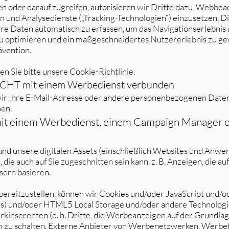
oder darauf zugreifen, autorisieren wir Dritte dazu, Webbeaco
n und Analysedienste („Tracking-Technologien“) einzusetzen. D
re Daten automatisch zu erfassen, um das Navigationserlebnis a
u optimieren und ein maßgeschneidertes Nutzererlebnis zu ge
ävention.
n Sie bitte unsere Cookie-Richtlinie.
NICHT mit einem Werbedienst verbunden
r Ihre E-Mail-Adresse oder andere personenbezogenen Date
en.
 mit einem Werbedienst, einem Campaign Manager 
nd unsere digitalen Assets (einschließlich Websites und Anwe
die auch auf Sie zugeschnitten sein kann, z. B. Anzeigen, die a
sern basieren.
bereitzustellen, können wir Cookies und/oder JavaScript und
IFs) und/oder HTML5 Local Storage und/oder andere Technologi
werkinserenten (d. h. Dritte, die Werbeanzeigen auf der Grundl
en zu schalten. Externe Anbieter von Werbenetzwerken, Werbe