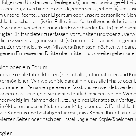
 folgenden Umständen offenlegen: (i) um rechtswidrige Aktivit
fzudecken, zu verhindern oder dagegen vorzugehen; (ii) um uns
um unsere Rechte, unser Eigentum oder unsere persönliche Sich
hkeit zu schützen; (iv) im Falle eines Kontrollwechsels bei uns
ge einer Verschmelzung, des Erwerbs oder Kaufs (im Wesent
befugter Drittanbieter zu erfassen, vorzuhalten und/oder zu verw
äftliche Zwecke angemessen ist; (vi) um mit Drittanbietern gem
ten. Zur Vermeidung von Missverständnissen möchten wir darauf
genem Ermessen an Dritte übermitteln bzw. weitergeben ode
Blog oder ein Forum
ienste soziale Interaktionen (z. B. Inhalte, Informationen und 
rmöglichen. Wir weisen Sie darauf hin, dass alle Inhalte oder D
 von anderen Personen gelesen, erfasst und verwendet werden 
anderen zu teilen, die Sie nicht öffentlich machen wollen. Wenn
nderweitig im Rahmen der Nutzung eines Dienstes zur Verfügung
die Aktionen anderer Nutzer oder Mitglieder der Öffentlichkeit 
 zur Kenntnis und bestätigen hiermit, dass Kopien Ihrer Daten 
ierten Seiten oder nach der Erstellung einer Kopie/Speicherun
ogien