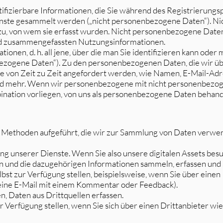
entifizierbare Informationen, die Sie während des Registrierungs
enste gesammelt werden („nicht personenbezogene Daten“). N
 zu, von wem sie erfasst wurden. Nicht personenbezogene Daten,
nd zusammengefassten Nutzungsinformationen.
mationen, d. h. all jene, über die man Sie identifizieren kann od
bezogene Daten“). Zu den personenbezogenen Daten, die wir üb
e von Zeit zu Zeit angefordert werden, wie Namen, E-Mail-Adr
d mehr. Wenn wir personenbezogene mit nicht personenbezog
bination vorliegen, von uns als personenbezogene Daten behand
n Methoden aufgeführt, die wir zur Sammlung von Daten verwe
ng unserer Dienste. Wenn Sie also unsere digitalen Assets bes
n und die dazugehörigen Informationen sammeln, erfassen und 
elbst zur Verfügung stellen, beispielsweise, wenn Sie über ein
 eine E-Mail mit einem Kommentar oder Feedback).
, Daten aus Drittquellen erfassen.
ur Verfügung stellen, wenn Sie sich über einen Drittanbieter w