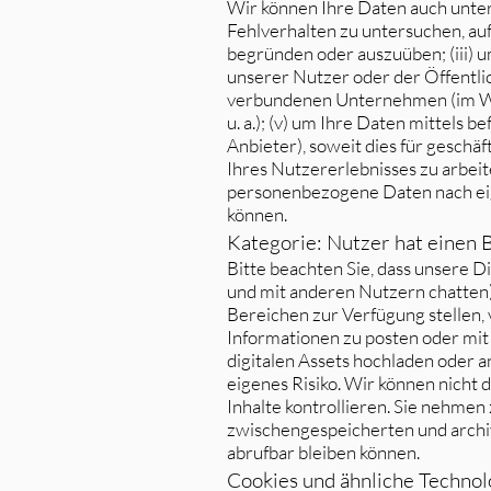
Wir können Ihre Daten auch unter
Fehlverhalten zu untersuchen, au
begründen oder auszuüben; (iii) 
unserer Nutzer oder der Öffentlic
verbundenen Unternehmen (im We
u. a.); (v) um Ihre Daten mittels 
Anbieter), soweit dies für gesch
Ihres Nutzererlebnisses zu arbei
personenbezogene Daten nach ei
können.
Kategorie: Nutzer hat einen 
Bitte beachten Sie, dass unsere D
und mit anderen Nutzern chatten) e
Bereichen zur Verfügung stellen,
Informationen zu posten oder mit 
digitalen Assets hochladen oder a
eigenes Risiko. Wir können nicht 
Inhalte kontrollieren. Sie nehmen
zwischengespeicherten und archiv
abrufbar bleiben können.
Cookies und ähnliche Technol