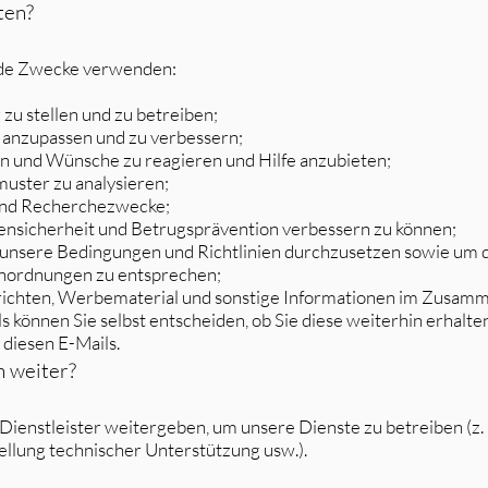
ten?
nde Zwecke verwenden:
zu stellen und zu betreiben;
 anzupassen und zu verbessern;
en und Wünsche zu reagieren und Hilfe anzubieten;
ster zu analysieren;
e und Recherchezwecke;
ensicherheit und Betrugsprävention verbessern zu können;
 unsere Bedingungen und Richtlinien durchzusetzen sowie um
Anordnungen zu entsprechen;
richten, Werbematerial und sonstige Informationen im Zusam
 können Sie selbst entscheiden, ob Sie diese weiterhin erhalte
 diesen E-Mails.
n weiter?
Dienstleister weitergeben, um unsere Dienste zu betreiben (z.
ellung technischer Unterstützung usw.).